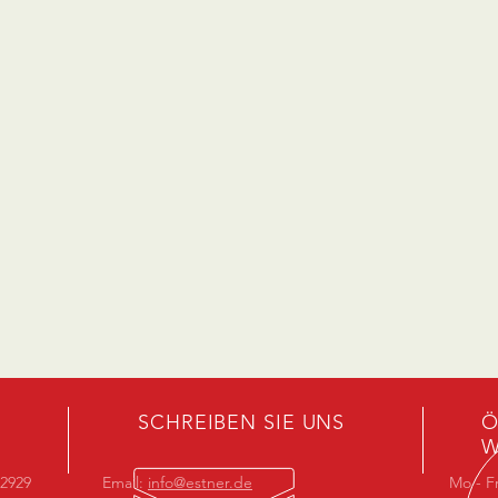
SCHREIBEN SIE UNS
Ö
W
02929
Email:
info@estner.de
Mo - Fr