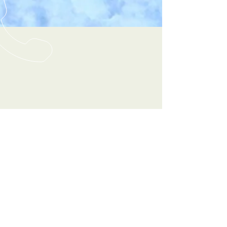
RUFEN SIE UNS AN
Tel:
+49 8021 8000
| Fax:
+49
8021 902929
SCHREIBEN SIE